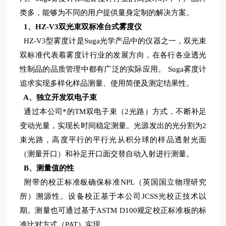
类多，能够为不同的用户提供量身定制的解决方案。
1
、HZ-V3双光束双标准台式雾度仪
HZ-V3
型雾度计是Suga光学产品中的仪器之一，双光束
双标准代表着雾度计行业的发展方向，在各行各业透光
性制品的品质管理中都有广泛的实际应用。 Suga雾度计
追求实现多样化样品测量、使用简便及测定结果性。
A
、独立开发双电子束
通过本公司*的TM双电子束（2光路）方式，不断补足
变动光量，实现长时间稳定测量。光源发出的光分割为2
束光路，高度平行的平行光从积分球的样品透射光面
（测量开口）和补足开口面交替自动入射进行测量。
B
、测量值的性
附带的校正标准板确保标准NPL（英国国立物理研究
所）溯源性。设备校正基于本公司JCSS光校正技术以
期。测量也可通过基于ASTM D100规定校正标准板的标
准比对方式（PAT）实现。