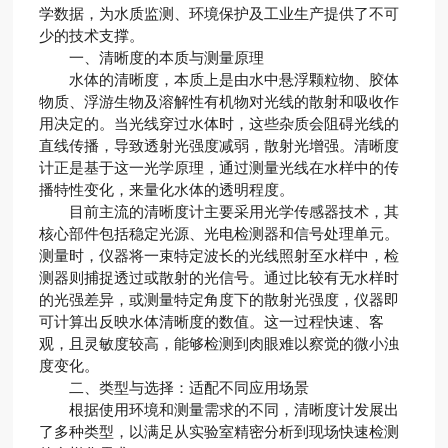
学数据，为水质监测、环境保护及工业生产提供了不可
少的技术支撑。
一、清晰度的本质与测量原理
水体的清晰度，本质上是由水中悬浮颗粒物、胶体
物质、浮游生物及溶解性有机物对光线的散射和吸收作
用决定的。当光线穿过水体时，这些杂质会阻碍光线的
直线传播，导致透射光强度减弱，散射光增强。清晰度
计正是基于这一光学原理，通过测量光线在水样中的传
播特性变化，来量化水体的透明程度。
目前主流的清晰度计主要采用光学传感器技术，其
核心部件包括稳定光源、光电检测器和信号处理单元。
测量时，仪器将一束特定波长的光线照射至水样中，检
测器则捕捉透过或散射的光信号。通过比较有无水样时
的光强差异，或测量特定角度下的散射光强度，仪器即
可计算出反映水体清晰度的数值。这一过程快速、客
观，且灵敏度较高，能够检测到肉眼难以察觉的微小浊
度变化。
二、类型与选择：适配不同应用场景
根据使用环境和测量需求的不同，清晰度计发展出
了多种类型，以满足从实验室精密分析到现场快速检测