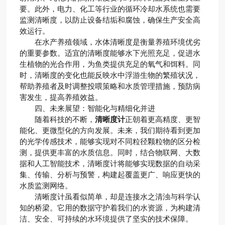
要。此外，电力、化工等行业的循环冷却水系统也需要
监测清晰度，以防止设备结垢和腐蚀，确保生产安全高
效运行。
在水产养殖领域，水体清晰度是衡量养殖环境优劣
的重要参数。适宜的清晰度能够水下光照充足，促进水
生植物的光合作用，为鱼类提供充足的氧气和饵料。同
时，清晰度的变化也能反映水中浮游生物的繁殖状况，
帮助养殖者及时调整投喂策略和水质管理措施，预防病
害发生，提高养殖效益。
四、未来展望：智能化与精细化并进
随着科技的不断，
清晰度计
正朝着更高精度、更智
能化、更微型化的方向发展。未来，我们期待看到更加
的光学传感技术，能够实现对不同粒径颗粒物的区分检
测，提供更丰富的水质信息。同时，结合物联网、大数
据和人工智能技术，清晰度计将能够实现数据的自动采
集、传输、分析与预警，构建起覆盖更广、响应更快的
水质监测网络。
清晰度计虽看似简单，却是连接水之清浊与科学认
知的桥梁。它用的数据守护着我们的水资源，为构建清
洁、安全、可持续的水环境提供了坚实的技术保障。