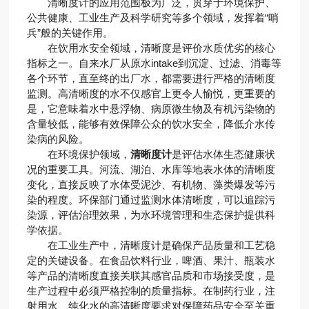
清晰度计的应用范围极为广泛，贯穿于环境保护、
公共健康、工业生产及科学研究等多个领域，发挥着“哨
兵”般的关键作用。
在饮用水安全领域，清晰度是评价水质优劣的核心
指标之一。自来水厂从原水intake到沉淀、过滤、消毒等
各个环节，直至终的出厂水，都需要进行严格的清晰度
监测。高清晰度的水不仅感官上更令人愉悦，更重要的
是，它意味着水中悬浮物、病原微生物及有机污染物的
含量较低，能够有效保障公众的饮水安全，降低介水传
染病的风险。
在环境保护领域，
清晰度计
是评估水体生态健康状
况的重要工具。河流、湖泊、水库等地表水体的清晰度
变化，直接反映了水体受泥沙、有机物、藻类爆发等污
染的程度。环保部门通过监测水体清晰度，可以追踪污
染源，评估治理效果，为水环境管理和生态保护提供科
学依据。
在工业生产中，清晰度计是确保产品质量和工艺稳
定的关键设备。在食品饮料行业，啤酒、果汁、瓶装水
等产品的清晰度直接关联其感官品质和市场接受度，是
生产过程中必须严格控制的质量指标。在制药行业，注
射用水、纯化水的高清晰度要求对保障药品安全至关重