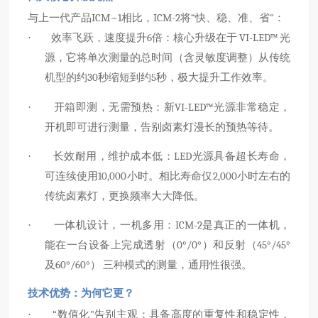
与上一代产品ICM~1相比，ICM-2将“快、稳、准、省"：
效率飞跃，速度提升6倍：核心升级在于 VI-LED™ 光
·
源，它将单次测量的总时间（含灵敏度调整）从传统
机型的约30秒缩短到约5秒，极大提升工作效率。
开箱即测，无需预热：新VI-LED™光源非常稳定，
·
开机即可进行测量，告别卤素灯漫长的预热等待。
长效耐用，维护成本低：LED光源具备超长寿命，
·
可连续使用10,000小时。相比寿命仅2,000小时左右的
传统卤素灯，更换频率大大降低。
一体机设计，一机多用：ICM-2是真正的一体机，
·
能在一台设备上完成透射（0°/0°）和反射（45°/45°
及60°/60°） 三种模式的测量，通用性很强。
技术优势：为何它更？
“数值化"告别主观：具备高度的重复性和稳定性，
·