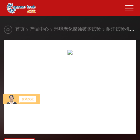
首页
产品中心
环境老化腐蚀破坏试验
耐汗试验机
纺