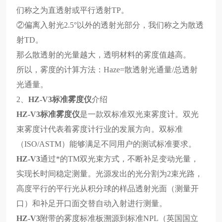
们称之为直透射或平行透射TP。
②偏离入射光2.5°以外的透射光部分，我们称之为散透
射TD。
那么散透射的光量越大，透明材料的雾度值越高。
所以，雾度的计算方法：Haze=散透射光通量/总透射
光通量。
2、
HZ-V3
标准雾度仪
介绍
HZ-V3
标准雾度仪
是一款双标准双光束雾度计。双光
束雾度计代表着雾度计行业的发展方向。双标准
（ISO/ASTM）能够满足不同用户的测试标准要求。
HZ-V3
通过*的TM双光束方式，不断补足变动光量，
实现长时间稳定测量。光源发出的光分割为2束光路，
高度平行的平行光从积分球的样品透射光面（测量开
口）和补足开口面交替自动入射进行测量。
HZ-V3
附带的雾度标准板溯源到标准NPL（英国国立