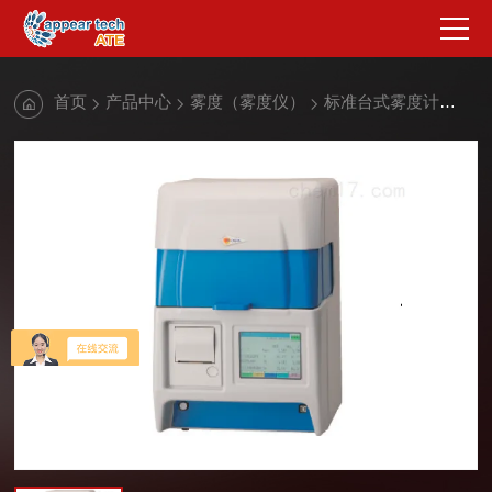
首页
产品中心
雾度（雾度仪）
标准台式雾度计
标准