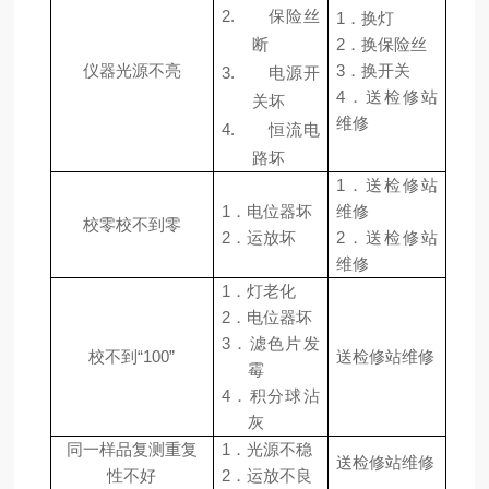
2.
保险丝
1
．换灯
断
2
．换保险丝
仪器光源不亮
3
．换开关
3.
电源开
4
．送检修站
关坏
维修
4.
恒流电
路坏
1
．送检修站
1．
电位器坏
维修
校零校不到零
2．
运放坏
2
．送检修站
维修
1．
灯老化
2．
电位器坏
3．
滤色片发
校不到“100”
送检修站维修
霉
4．
积分球沾
灰
同一样品复测重复
1．
光源不稳
送检修站维修
性不好
2．
运放不良