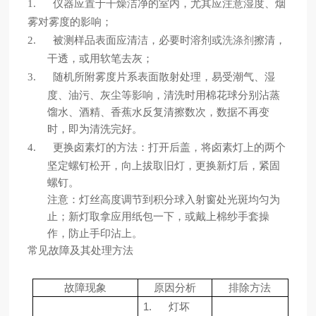
1.
仪器应置于干燥洁净的室内，尤其应注意湿度、烟
雾对雾度的影响；
2.
被测样品表面应清洁，必要时溶剂或
洗涤剂
擦清，
干透，或用软笔去灰；
3.
随机所附雾度片系表面散射处理，易受潮气、湿
度、油污、灰尘等影响，清洗时用棉花球分别沾蒸
馏水、酒精、香蕉水反复清擦数次，数据不再变
时，即为清洗完好。
4.
更换卤素灯的方法：打开后盖，将卤素灯上的两个
坚定螺钉松开，向上拔取旧灯，更换新灯后，紧固
螺钉。
注意：灯丝高度调节到积分球入射窗处光斑均匀为
止；新灯取拿应用纸包一下，或戴上棉纱手套操
作，防止手印沾上。
常见故障及其处理方法
故障现象
原因分析
排除方法
1.
灯坏