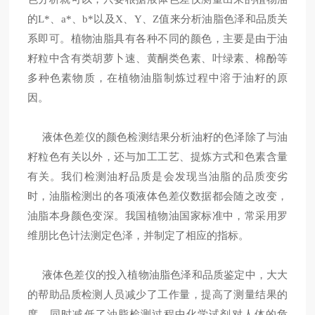
的
L*
、
a*
、
b*
以及
X
、
Y
、
Z
值来分析油脂色泽和品质关
系即可。植物油脂具有各种不同的颜色，主要是由于油
籽粒中含有类胡萝卜速、黄酮类色素、叶绿素、棉酚等
多种色素物质，在植物油脂制炼过程中溶于油籽的原
因。
液体色差仪的颜色检测结果分析油籽的色泽除了与油
籽粒色有关以外，还与加工工艺、提炼方式和色素含量
有关。我们检测油籽品质是会发现当油脂的品质变劣
时，油脂检测出的各项液体色差仪数据都会随之改变，
油脂本身颜色变深。我国植物油国家标准中，常采用罗
维朋比色计法测定色泽，并制定了相应的指标。
液体色差仪的投入植物油脂色泽和品质鉴定中，大大
的帮助品质检测人员减少了工作量，提高了测量结果的
度，同时减低了油脂检测过程中化学试剂对人体的危