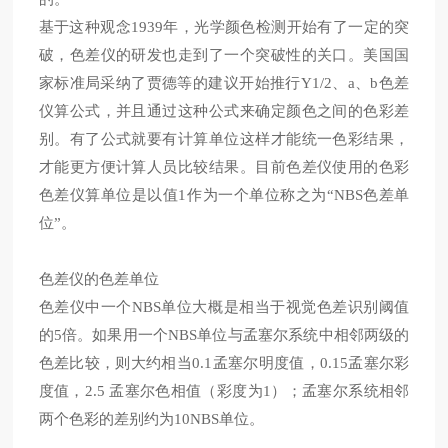
基于这种观念
1939
年，光学颜色检测开始有了一定的突
破，色差仪的研发也走到了一个突破性的关口。美国国
家标准局采纳了贾德等的建议开始推行
Y1/2
、
a
、
b
色差
仪算公式，并且通过这种公式来确定颜色之间的色彩差
别。有了公式就要有计算单位这样才能统一色彩结果，
才能更方便计算人员比较结果。目前色差仪使用的色彩
色差仪算单位是以值
1
作为一个单位称之为“
NBS
色差单
位”。
色差仪的色差单位
色差仪中一个
NBS
单位大概是相当于视觉色差识别阈值
的
5
倍。如果用一个
NBS
单位与孟塞尔系统中相邻两级的
色差比较，则大约相当
0.1
孟塞尔明度值，
0.15
孟塞尔彩
度值，
2.5
孟塞尔色相值（彩度为
1
）；孟塞尔系统相邻
两个色彩的差别约为
10NBS
单位。