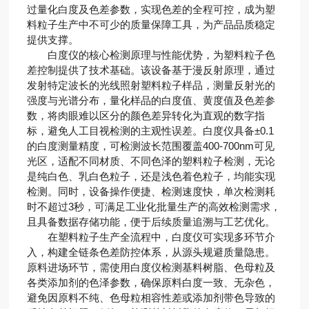
过量化白度及色差参数，实现色差的全程可控，成为塑
料粒子生产中不可少的质量保障工具，为产品品质稳定
提供支撑。
白度仪的核心检测原理与性能优势，为塑料粒子色
差控制提供了技术基础。该设备基于漫反射原理，通过
发射特定波长的光线照射塑料粒子样品，测量反射光的
强度与光谱分布，量化样品的白度值、黄度值及色差参
数，将肉眼难以区分的颜色差异转化为直观的数字指
标，避免人工目视检测的主观性误差。白度仪具备±0.1
的白度测量精度，可检测波长范围覆盖400-700nm可见
光区，适配不同材质、不同色泽的塑料粒子检测，无论
是纯白色、乳白色粒子，还是浅色着色粒子，均能实现
检测。同时，设备操作便捷、检测速度快，单次检测耗
时不超过3秒，可满足工业化批量生产的高效检测需求，
且具备数据存储功能，便于后续质量追溯与工艺优化。
在塑料粒子生产全流程中，白度仪可实现多环节介
入，构建全链条色差防控体系，从源头规避质量隐患。
原料进场环节，需使用白度仪检测基料树脂、色母粒及
各类添加剂的色泽参数，确保原料白度一致、无杂色，
避免因原料不纯、色母粒相容性差或添加剂带色导致的