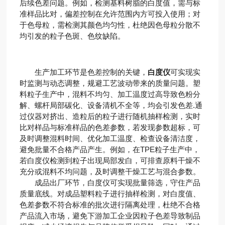
后续色差问题。例如，检测基料树脂的白度值，需与标
准样品比对，偏差控制在允许范围内方可投入使用；对
于色母粒，需检测其颜色均匀性，杜绝因色母粒分散不
均引发的粒子色斑、色纹缺陷。
生产加工环节是色差控制的关键，
白度仪
可实现实
时监测与动态调整，规避工艺波动带来的质量问题。塑
料粒子生产中，混料不均匀、加工温度过高导致色粉分
解、螺杆局部碳化、设备清机不全等，均会引发色差.通
过仪器对挤出、造粒后的粒子进行随机抽样检测，实时
比对样品与标准样品的色差参数，若发现参数超标，可
及时调整混料时间、优化加工温度、检查设备清洁度，
避免批量不合格产品产生。例如，在TPE粒子生产中，
若白度仪检测到粒子出现局部发白，可排查原料干燥不
充分或混料不均问题，及时调整干燥工艺与混合参数。
成品出厂环节，白度仪可实现批量筛选，守住产品
质量底线。对成品塑料粒子进行抽样检测，对白度值、
色差参数不符合标准的批次进行隔离处理，杜绝不合格
产品流入市场，避免下游加工企业因粒子色差导致制品