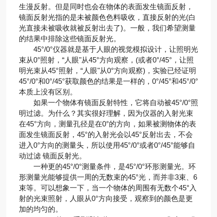
生漫反射。但是同时也会在物体的表面发生镜面反射，
镜面反射光指的是未被颜色色料吸收，直接反射的光(白
光直接未被吸收就被反射出去了)。一般，我们希望测量
的结果中排除这些镜面反射光。
45°/0°仪器就是基于人眼的视觉模拟设计，让照明光
束从0°照射，“人眼"从45°方向观察，(或者0°/45°，让照
明光束从45°照射，“人眼"从0°方向观察)，实验已经证明
45°/0°和0°/45°获取颜色的结果是一样的，0°/45°和45°/0°
本质上没有区别。
如果一个物体有镜面反射特性，它将自动被45°/0°照
明过滤。为什么？其实很好理解，因为仪器的入射光束
在45°方向，测量孔径是在0°的方向，如果被测物体的表
面发生镜面反射，45°的入射光会以45°反射出去，不会
进入0°方向的测量头，所以使用45°/0°或者0°/45°能够自
动过滤 镜面反射光。
一种更的45°/0°测量条件，是45°/0°环形测量光。环
形测量光能够提供一周的无数束的45°光，而并非3束、6
束等。可以想象一下，当一个物体的周围有无数个45°入
射的光束照射，人眼从0°方向接受，观察到的颜色是更
加的均匀的。