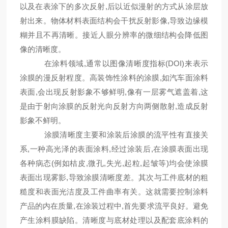
,
以及在表涂下的多次反射
后以近似漫射的方式从涂层放
,
射出来。物体材料表面结构会干扰反射影像
导致边缘模
糊并且不再清晰。接近人眼分辨率的微细结构会降低图
像的清晰度。
,
(DOI)
在涂料领域
通常以图像清晰度指标
来表示
,
涂膜的漫反射程度。高装饰性涂料的涂膜
如汽车面涂料
,
,
,
表面
会出现反射影象不够鲜明
像有一层雾气遮盖着
这
,
是由于射向涂膜的反射光向反射方向两侧散射
造成反射
影象不鲜明。
涂膜清晰度主要和涂装后涂膜的流平性有直接关
,
,
,
系
一种高光泽的表面涂料
经过涂装后
在涂膜表面出现
(
,
,
,
,
)
各种病态
例如桔皮
微孔
失光
起粒
起皱等
均会使涂膜
,
表面出现雾影
导致涂膜清晰度差。其次与工件底材的粗
糙度和表面光洁度及工件曲率有关。这就需要控制涂料
,
,
产品的内在质量
在涂装过程中
首先要求流平良好。避免
产生涂料膜缺陷。清晰度与底材处理以及配套底涂料的