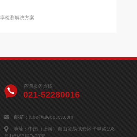
光率检测解决方案
咨询服务热线
021-52280016
邮箱：alee@ateoptics.com
地址：中国（上海）自由贸易试验区华申路198
号1幢楼3层D-08室