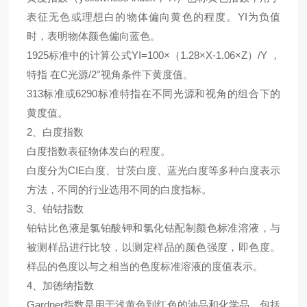
表征无色或理想白的物体偏向黄色的程度。YI为负值
时，表明物体颜色偏向蓝色。
1925标准中的计算公式YI=100×（1.28×X-1.06×Z）/Y ，
特指 在C光源/2°视角条件下黄度值。
313标准或6290标准特指在不同光源和视角的组合下的
黄度值。
2、白度指数
白度指数表征物体发白的程度。
白度分为CIE白度、甘茨白度、蓝光白度等多种白度表示
方法，不同的行业选用不同的白度指标。
3、铂钴指数
铂钴比色液是氯铂酸钾和氯化钴配制颜色标准溶液，与
被测样品进行比较，以测定样品的颜色强度，即色度。
样品的色度以与之相当的色度标准溶液的度值表示。
4、加德纳指数
Gardner指数是用于浅黄色到红色的油品和化学品，包括