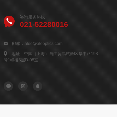
咨询服务热线
021-52280016
邮箱：alee@ateoptics.com
地址：中国（上海）自由贸易试验区华申路198
号1幢楼3层D-08室