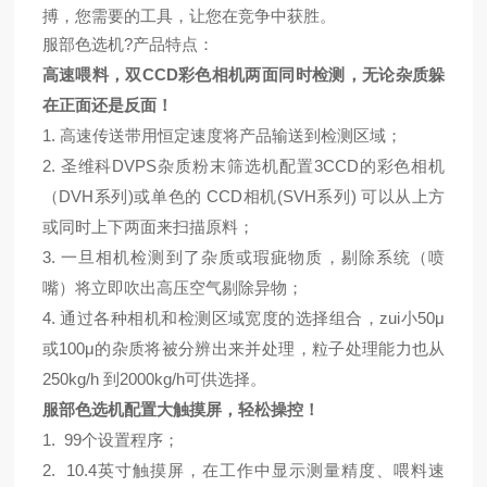
搏，您需要的工具，让您在竞争中获胜。
服部色选机?产品特点：
高速喂料，双CCD彩色相机两面同时检测，无论杂质躲
在正面还是反面！
1. 高速传送带用恒定速度将产品输送到检测区域；
2. 圣维科DVPS杂质粉末筛选机配置3CCD的彩色相机
（DVH系列)或单色的 CCD相机(SVH系列) 可以从上方
或同时上下两面来扫描原料；
3. 一旦相机检测到了杂质或瑕疵物质，剔除系统（喷
嘴）将立即吹出高压空气剔除异物；
4. 通过各种相机和检测区域宽度的选择组合，zui小50μ
或100μ的杂质将被分辨出来并处理，粒子处理能力也从
250kg/h 到2000kg/h可供选择。
服部色选机配置大触摸屏，轻松操控！
1. 99个设置程序；
2. 10.4英寸触摸屏，在工作中显示测量精度、喂料速