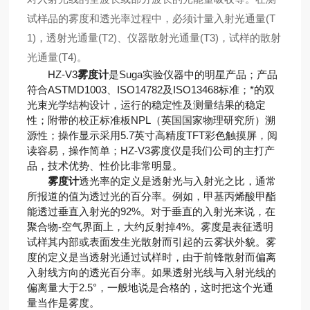
试样品的雾度和透光率过程中，必须计量入射光通量(T
1)，透射光通量(T2)、仪器散射光通量(T3)，试样的散射
光通量(T4)。
HZ-V3
雾度计
是Suga实验仪器中的明星产品；产品
符合ASTMD1003、ISO14782及ISO13468标准；*的双
光束光学结构设计，运行的稳定性及测量结果的稳定
性；附带的校正标准板NPL（英国国家物理研究所）溯
源性；操作显示采用5.7英寸高精度TFT彩色触摸屏，阅
读容易，操作简单；HZ-V3雾度仪是我们公司的主打产
品，技术优势、性价比非常明显。
雾度计
透光率的定义是透射光与入射光之比，通常
所报道的值为透过光的百分率。例如，甲基丙烯酸甲酯
能透过垂直入射光的92%。对于垂直的入射光来说，在
聚合物-空气界面上，大约反射掉4%。雾度是表征透明
试样其内部或表面发生光散射而引起的云雾状外貌。雾
度的定义是当透射光通过试样时，由于前锋散射而偏离
入射线方向的透光百分率。如果透射光线与入射光线的
偏离量大于2.5°，一般地说是合格的，这时把这个光通
量当作是雾度。