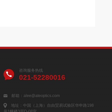
咨询服务热线
021-52280016
邮箱：alee@ateoptics.com
地址：中国（上海）自由贸易试验区华申路198
号1幢楼3层D-08室