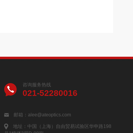
咨询服务热线
021-52280016
邮箱：alee@ateoptics.com
地址：中国（上海）自由贸易试验区华申路198