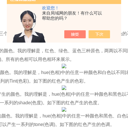
欢迎您！
来自局域网的朋友！有什么可以
帮助您的吗？
Hue(
色相
)
、
Tint(
色彩
)
、
Shade(
色度
)
、色调
(Tone)
三个色彩接收器，分别对应红色、绿色和蓝色，通过三种颜色的
的颜色。我的理解是，红色、绿色、蓝色三种原色，两两以不同
)
。所有的色相可以用色相环来展示。
颜色。我的理解是，
hue(
色相
)
中的任意一种颜色和白色以不同
系列的
Tint(
色彩
)
。如下图的红色产生的色彩。
产生的颜色。我的理解是，
hue(
色相
)
中的任意一种颜色和黑色以
一系列的
shade(
色度
)
。如下图的红色产生的色度。
的颜色。我的理解是，
hue(
色相
)
中的任意一种颜色和黑色、白色
可以产生一系列的
tone(
色调
)
。如下图的红色产生的色调。