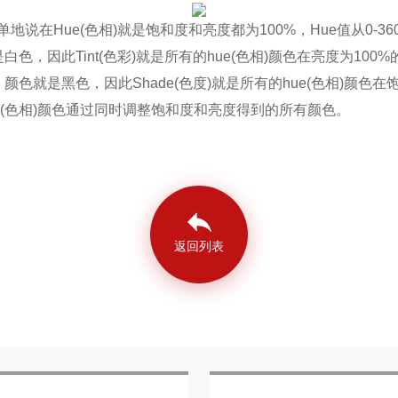
单地说在
Hue(
色相
)
就是饱和度和亮度都为
100%
，
Hue
值从
0-36
是白色，因此
Tint(
色彩
)
就是所有的
hue(
色相
)
颜色在亮度为
100%
，颜色就是黑色，因此
Shade(
色度
)
就是所有的
hue(
色相
)
颜色在
(
色相
)
颜色通过同时调整饱和度和亮度得到的所有颜色。
返回列表