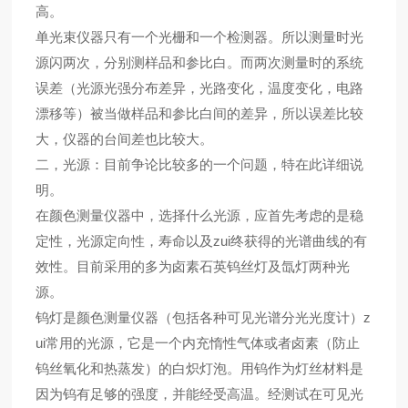
高。
单光束仪器只有一个光栅和一个检测器。所以测量时光
源闪两次，分别测样品和参比白。而两次测量时的系统
误差（光源光强分布差异，光路变化，温度变化，电路
漂移等）被当做样品和参比白间的差异，所以误差比较
大，仪器的台间差也比较大。
二，光源：目前争论比较多的一个问题，特在此详细说
明。
在颜色测量仪器中，选择什么光源，应首先考虑的是稳
定性，光源定向性，寿命以及zui终获得的光谱曲线的有
效性。目前采用的多为卤素石英钨丝灯及氙灯两种光
源。
钨灯是颜色测量仪器（包括各种可见光谱分光光度计）z
ui常用的光源，它是一个内充惰性气体或者卤素（防止
钨丝氧化和热蒸发）的白炽灯泡。用钨作为灯丝材料是
因为钨有足够的强度，并能经受高温。经测试在可见光