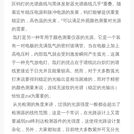
区钨灯的光谱曲线与黑体发射器光谱曲线几乎*重叠。随
着近年稳压电源和脉冲电源的发展，钨灯能够提供重复
稳定的，高色温的光束，*可以满足外观颜色测量对光源
的需要。
氙灯是另一种常用于颜色测量仪器的光源。它是一个装
有一对电极的充满氙气的密封玻璃管。当在电极上加上
高电压时，内部氙气就会受到激发瞬间产生弧光，这属
于一种充气放电灯。氙灯的优点在于谱线比白炽灯的谱
线更接近于日光并且能量较高。然而，对于大多数弧光
灯来说要得到稳定的光输出是相当困难的，而对于精密
的颜色测量来说，连续无波纹的光谱（稳定的光输出）
恰恰是zui为重要的。
从光检测的角度来讲，过强的光源强度一般都会超出了
检测器的线性范围，这是一个常识，在光路设计上又需
要减弱zui终到达检测器件的光强度，这使得光路设计复
杂化，另外，大家都知道，目前绝大多数紫外可见分光